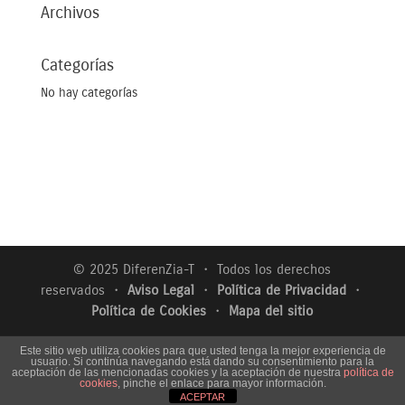
Archivos
Categorías
No hay categorías
© 2025 DiferenZia-T ・ Todos los derechos
reservados ・
Aviso Legal
・
Política de Privacidad
・
Política de Cookies
・
Mapa del sitio
Este sitio web utiliza cookies para que usted tenga la mejor experiencia de
usuario. Si continúa navegando está dando su consentimiento para la
aceptación de las mencionadas cookies y la aceptación de nuestra
política de
cookies
, pinche el enlace para mayor información.
ACEPTAR