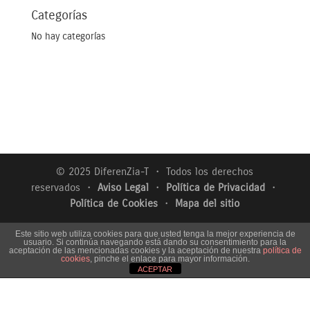
Categorías
No hay categorías
© 2025 DiferenZia-T ・ Todos los derechos
reservados ・
Aviso Legal
・
Política de Privacidad
・
Política de Cookies
・
Mapa del sitio
Este sitio web utiliza cookies para que usted tenga la mejor experiencia de
usuario. Si continúa navegando está dando su consentimiento para la
aceptación de las mencionadas cookies y la aceptación de nuestra
política de
cookies
, pinche el enlace para mayor información.
ACEPTAR