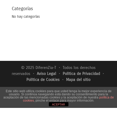
Categorías
No hay categorías
© 2025 DiferenZia-T ・ Todos los derechos
reservados ・
Aviso Legal
・
Política de Privacidad
・
Política de Cookies
・
Mapa del sitio
Este sitio web utiliza cookies para que usted tenga la mejor experiencia de
usuario. Si continúa navegando está dando su consentimiento para la
aceptación de las mencionadas cookies y la aceptación de nuestra
política de
cookies
, pinche el enlace para mayor información.
ACEPTAR